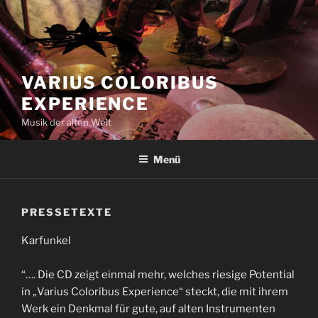
Zum
Inhalt
springen
VARIUS COLORIBUS
EXPERIENCE
Musik der alten Welt
Menü
PRESSETEXTE
Karfunkel
“…. Die CD zeigt einmal mehr, welches riesige Potential
in „Varius Coloribus Experience“ steckt, die mit ihrem
Werk ein Denkmal für gute, auf alten Instrumenten