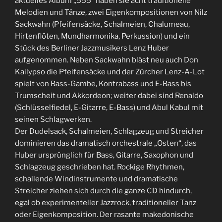
aktuelles Album „555“ haben sie acht traditionelle
Melodien und Tänze, zwei Eigenkompositionen von Nilz
Sackwahn (Pfeifensäcke, Schalmeien, Chalumeau,
Hirtenflöten, Mundharmonika, Perkussion) und ein
Stück des Berliner Jazzmusikers Lenz Huber
aufgenommen. Neben Sackwahn bläst neu auch Don
Kailypso die Pfeifensäcke und der Zürcher Lenz-A-Lot
spielt von Bass-Gambe, Kontrabass und E-Bass bis
Trumscheit und Akkordeon; weiter dabei sind Renaldo
(Schlüsselfiedel, E-Gitarre, E-Bass) und Abul Kabul mit
seinen Schlagwerken.
Der Dudelsack, Schalmeien, Schlagzeug und Streicher
dominieren das dramatisch orchestrale „Osten“, das
Huber ursprünglich für Bass, Gitarre, Saxophon und
Schlagzeug geschrieben hat. Rockige Rhythmen,
schallende Windinstrumente und dramatische
Streicher ziehen sich durch die ganze CD hindurch,
egal ob experimenteller Jazzrock, traditioneller Tanz
oder Eigenkomposition. Der rasante makedonische