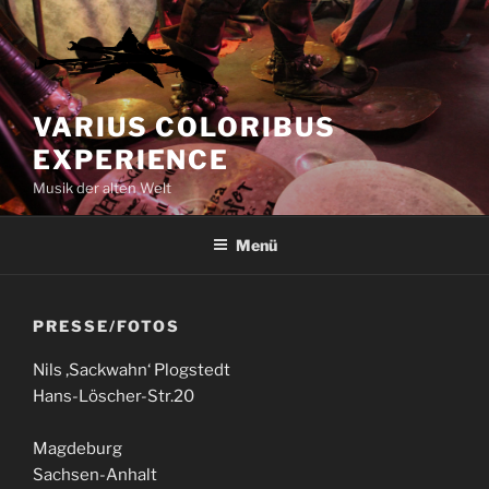
Zum
Inhalt
springen
VARIUS COLORIBUS
EXPERIENCE
Musik der alten Welt
Menü
PRESSE/FOTOS
Nils ‚Sackwahn‘ Plogstedt
Hans-Löscher-Str.20
Magdeburg
Sachsen-Anhalt